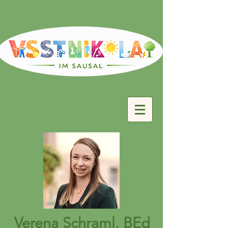
Verena Schraml, BEd